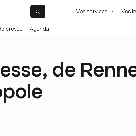
e site
Vos services
Vos in
Rechercher sur le site
de presse
Agenda
resse, de Renne
opole