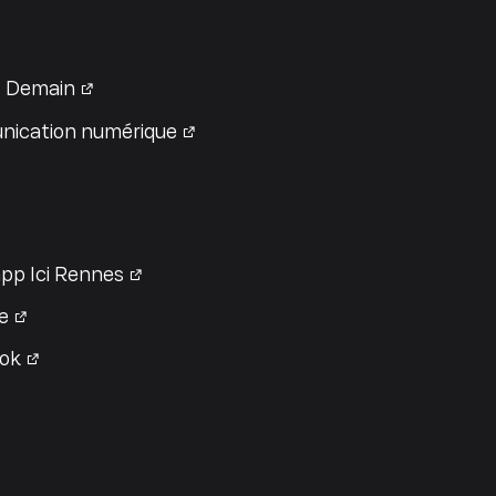
 Demain
ication numérique
pp Ici Rennes
e
ok