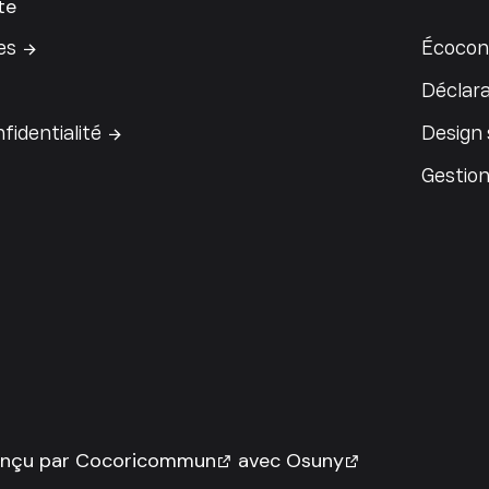
te
es
Écocon
Déclara
fidentialité
Design
Gestion
onçu par
Cocoricommun
avec
Osuny