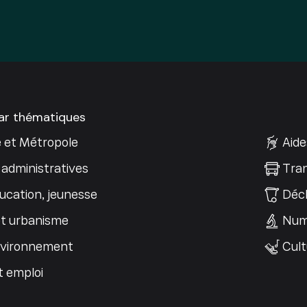
par thématiques
e et Métropole
Aide
administratives
Tran
ucation, jeunesse
Déch
t urbanisme
Num
nvironnement
Cult
t emploi