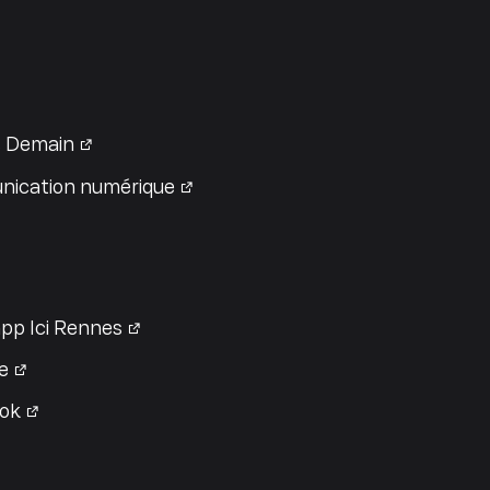
 Demain
ication numérique
pp Ici Rennes
e
ok