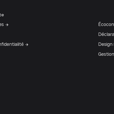
te
es
Écocon
Déclara
fidentialité
Design
Gestion