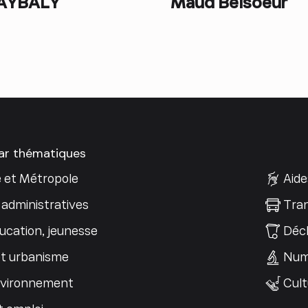
AYBALY
Maud Belsoeur
par thématiques
e et Métropole
Aide
administratives
Tran
ucation, jeunesse
Déch
t urbanisme
Num
nvironnement
Cult