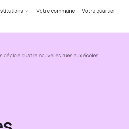
stitutions
Votre commune
Votre quartier
nes déploie quatre nouvelles rues aux écoles
es